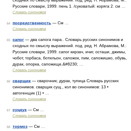
сходных по смыслу выражений. под. ред. Н. Абрамова, М.:
Русские словари, 1999. пень 1. /суковатый: коряга 2. см …
Словарь синонимов
посредственность
— См …
64
Словарь синонимов
сапог
— два сапога пара.. Словарь русских синонимов и
65
сходных по смыслу выражений. под. ред. Н. Абрамова, М.:
Русские словари, 1999. сапог кирзач, ичиг, осташи, джимы,
чобот, торбаса, ботильон, сапожок, пим, сапожишко, обувь,
дурак, опорка, сапожище,&#8230; …
Словарь синонимов
сварщик
— сварочник; дурак, тупица Словарь русских
66
синонимов. сварщик сущ., кол во синонимов: 13 •
автогенщик (1) • …
Словарь синонимов
сундук
— См …
67
Словарь синонимов
тормоз
— См …
68