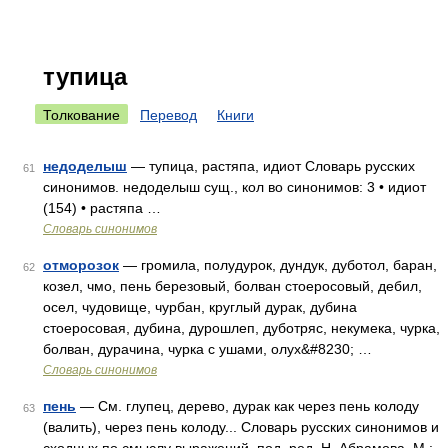
тупица
Толкование
Перевод
Книги
недоделыш
— тупица, растяпа, идиот Словарь русских
61
синонимов. недоделыш сущ., кол во синонимов: 3 • идиот
(154) • растяпа …
Словарь синонимов
отморозок
— громила, полудурок, дундук, дуботол, баран,
62
козел, чмо, пень березовый, болван стоеросовый, дебил,
осел, чудовище, чурбан, круглый дурак, дубина
стоеросовая, дубина, дурошлеп, дуботряс, некумека, чурка,
болван, дурачина, чурка с ушами, олух&#8230; …
Словарь синонимов
пень
— См. глупец, дерево, дурак как через пень колоду
63
(валить), через пень колоду... Словарь русских синонимов и