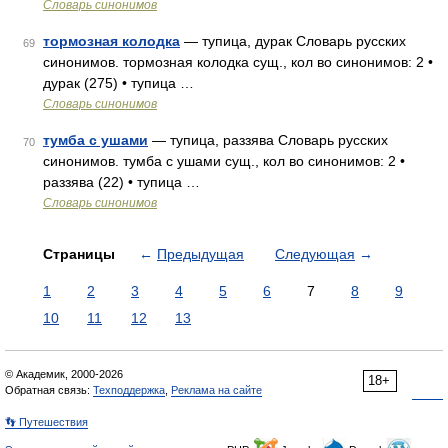
Словарь синонимов
тормозная колодка
— тупица, дурак Словарь русских
69
синонимов. тормозная колодка сущ., кол во синонимов: 2 •
дурак (275) • тупица …
Словарь синонимов
тумба с ушами
— тупица, раззява Словарь русских
70
синонимов. тумба с ушами сущ., кол во синонимов: 2 •
раззява (22) • тупица …
Словарь синонимов
Страницы
←
Предыдущая
Следующая
→
1
2
3
4
5
6
7
8
9
10
11
12
13
© Академик, 2000-2026
18+
Обратная связь:
Техподдержка
,
Реклама на сайте
👣 Путешествия